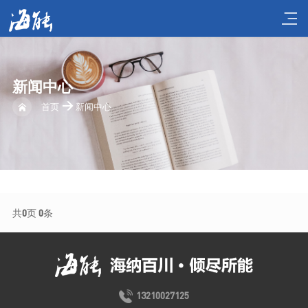
新
闻
中
心
>
首页
新闻中心
共
0
页
0
条
13210027125